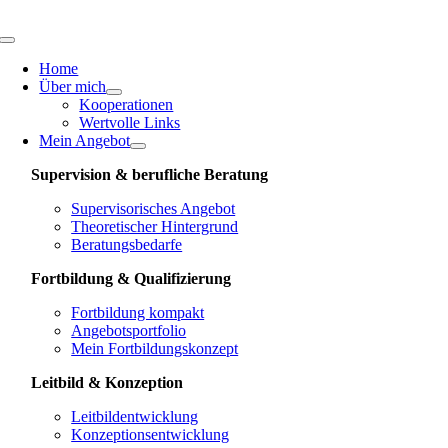
Skip
to
Toggle
content
Navigation
Home
Über mich
Kooperationen
Wertvolle Links
Mein Angebot
Supervision & berufliche Beratung
Supervisorisches Angebot
Theoretischer Hintergrund
Beratungsbedarfe
Fortbildung & Qualifizierung
Fortbildung kompakt
Angebotsportfolio
Mein Fortbildungskonzept
Leitbild & Konzeption
Leitbildentwicklung
Konzeptionsentwicklung