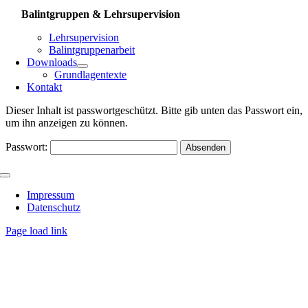
Balintgruppen & Lehrsupervision
Lehrsupervision
Balintgruppenarbeit
Downloads
Grundlagentexte
Kontakt
Dieser Inhalt ist passwortgeschützt. Bitte gib unten das Passwort ein,
um ihn anzeigen zu können.
Passwort:
Toggle
Navigation
Impressum
Datenschutz
Page load link
Go
to
Top