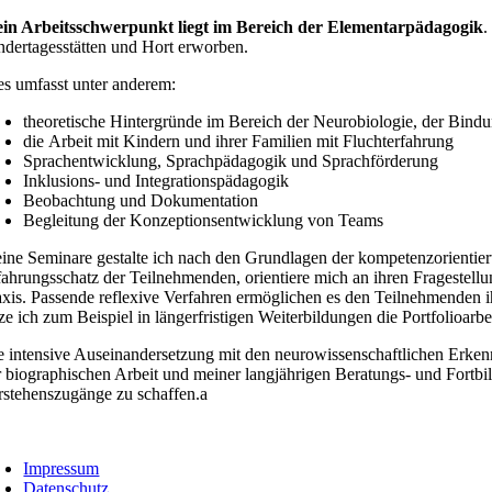
in Arbeitsschwerpunkt liegt im Bereich der Elementarpädagogik
.
ndertagesstätten und Hort erworben.
es umfasst unter anderem:
theoretische Hintergründe im Bereich der Neurobiologie, der Bin
die Arbeit mit Kindern und ihrer Familien mit Fluchterfahrung
Sprachentwicklung, Sprachpädagogik und Sprachförderung
Inklusions- und Integrationspädagogik
Beobachtung und Dokumentation
Begleitung der Konzeptionsentwicklung von Teams
ine Seminare gestalte ich nach den Grundlagen der kompetenzorientier
fahrungsschatz der Teilnehmenden, orientiere mich an ihren Fragestellu
axis. Passende reflexive Verfahren ermöglichen es den Teilnehmenden 
ze ich zum Beispiel in längerfristigen Weiterbildungen die Portfolioarbei
e intensive Auseinandersetzung mit den neurowissenschaftlichen Erken
r biographischen Arbeit und meiner langjährigen Beratungs- und Fortb
rstehenszugänge zu schaffen.a
oggle
avigation
Impressum
Datenschutz