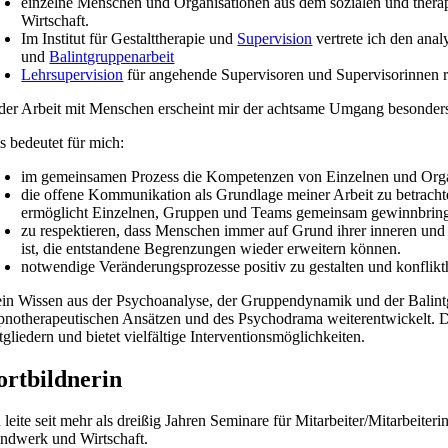
einzelne Menschen und Organisationen aus dem sozialen und ther
Wirtschaft.
Im Institut für Gestalttherapie und
Supervision
vertrete ich den an
und
Balintgruppenarbeit
Lehrsupervision
für angehende Supervisoren und Supervisorinnen 
 der Arbeit mit Menschen erscheint mir der achtsame Umgang besonders
s bedeutet für mich:
im gemeinsamen Prozess die Kompetenzen von Einzelnen und Organ
die offene Kommunikation als Grundlage meiner Arbeit zu betrachte
ermöglicht Einzelnen, Gruppen und Teams gemeinsam gewinnbringe
zu respektieren, dass Menschen immer auf Grund ihrer inneren u
ist, die entstandene Begrenzungen wieder erweitern können.
notwendige Veränderungsprozesse positiv zu gestalten und konflikt
in Wissen aus der Psychoanalyse, der Gruppendynamik und der Balintg
pnotherapeutischen Ansätzen und des Psychodrama weiterentwickelt. D
tgliedern und bietet vielfältige Interventionsmöglichkeiten.
ortbildnerin
h leite seit mehr als dreißig Jahren Seminare für Mitarbeiter/Mitarbeit
ndwerk und Wirtschaft.