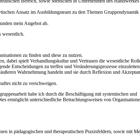
apeutischen Bereich, sowie Menschen in Unternehmen des Handwerkes
alytischen Ansatz im Ausbildungsteam zu den Themen Gruppendynamik
runden mein Angebot ab.
 wesentlich.
isationen zu finden und diese zu nutzen.
n, dabei spielt Verhandlungskultur und Vertrauen die wesentliche Roll
nde Entscheidungen zu treffen und Veränderungsprozesse einzuleiten
nd äußeren Wahrnehmung handeln und sie durch Reflexion und Akzepta
haftes nicht zu verschweigen.
ruppenarbeit habe ich durch die Beschäftigung mit systemischen und
ies ermöglicht unterschiedliche Betrachtungsweisen von Organisatione
erinnen in pädagogischen und therapeutischen Praxisfeldern, sowie mit 