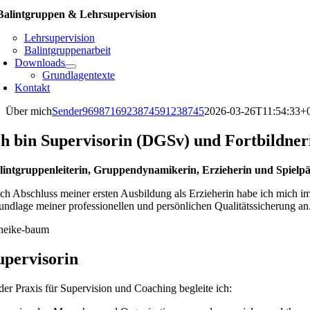
Balintgruppen & Lehrsupervision
Lehrsupervision
Balintgruppenarbeit
Downloads
Grundlagentexte
Kontakt
Über mich
Sender9698716923874591238745
2026-03-26T11:54:33+
ch bin Supervisorin (DGSv) und Fortbildne
lintgruppenleiterin, Gruppendynamikerin, Erzieherin und Spielp
ch Abschluss meiner ersten Ausbildung als Erzieherin habe ich mich imm
undlage meiner professionellen und persönlichen Qualitätssicherung a
upervisorin
 der Praxis für Supervision und Coaching begleite ich: