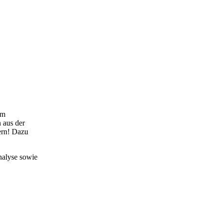
em
n aus der
ern! Dazu
nalyse sowie