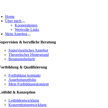
Skip
to
oggle
content
avigation
Home
Über mich
Kooperationen
Wertvolle Links
Mein Angebot
Supervision & berufliche Beratung
Supervisorisches Angebot
Theoretischer Hintergrund
Beratungsbedarfe
Fortbildung & Qualifizierung
Fortbildung kompakt
Angebotsportfolio
Mein Fortbildungskonzept
Leitbild & Konzeption
Leitbildentwicklung
Konzeptionsentwicklung