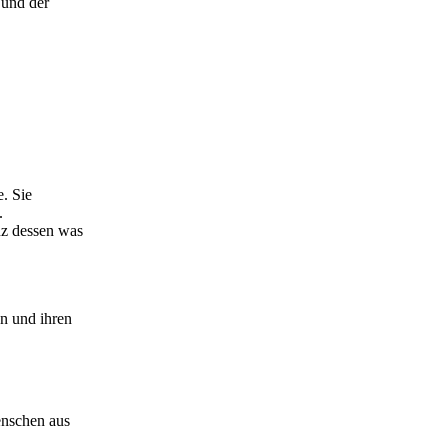
 und der
e. Sie
.
nz dessen was
n und ihren
Menschen aus