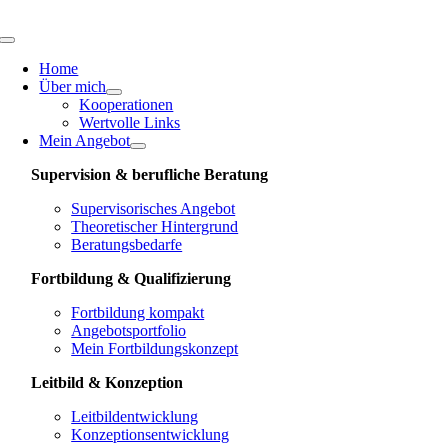
Skip
to
Toggle
content
Navigation
Home
Über mich
Kooperationen
Wertvolle Links
Mein Angebot
Supervision & berufliche Beratung
Supervisorisches Angebot
Theoretischer Hintergrund
Beratungsbedarfe
Fortbildung & Qualifizierung
Fortbildung kompakt
Angebotsportfolio
Mein Fortbildungskonzept
Leitbild & Konzeption
Leitbildentwicklung
Konzeptionsentwicklung