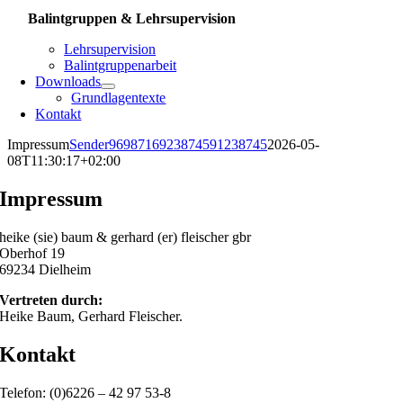
Balintgruppen & Lehrsupervision
Lehrsupervision
Balintgruppenarbeit
Downloads
Grundlagentexte
Kontakt
Impressum
Sender9698716923874591238745
2026-05-
08T11:30:17+02:00
Impressum
heike (sie) baum & gerhard (er) fleischer gbr
Oberhof 19
69234 Dielheim
Vertreten durch:
Heike Baum, Gerhard Fleischer.
Kontakt
Telefon: (0)6226 – 42 97 53-8