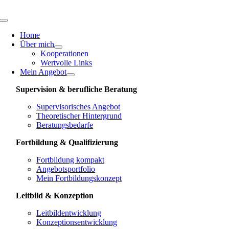
Skip
to
Toggle
content
Navigation
Home
Über mich
Kooperationen
Wertvolle Links
Mein Angebot
Supervision & berufliche Beratung
Supervisorisches Angebot
Theoretischer Hintergrund
Beratungsbedarfe
Fortbildung & Qualifizierung
Fortbildung kompakt
Angebotsportfolio
Mein Fortbildungskonzept
Leitbild & Konzeption
Leitbildentwicklung
Konzeptionsentwicklung