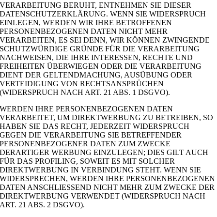
VERARBEITUNG BERUHT, ENTNEHMEN SIE DIESER
DATENSCHUTZERKLÄRUNG. WENN SIE WIDERSPRUCH
EINLEGEN, WERDEN WIR IHRE BETROFFENEN
PERSONENBEZOGENEN DATEN NICHT MEHR
VERARBEITEN, ES SEI DENN, WIR KÖNNEN ZWINGENDE
SCHUTZWÜRDIGE GRÜNDE FÜR DIE VERARBEITUNG
NACHWEISEN, DIE IHRE INTERESSEN, RECHTE UND
FREIHEITEN ÜBERWIEGEN ODER DIE VERARBEITUNG
DIENT DER GELTENDMACHUNG, AUSÜBUNG ODER
VERTEIDIGUNG VON RECHTSANSPRÜCHEN
(WIDERSPRUCH NACH ART. 21 ABS. 1 DSGVO).
WERDEN IHRE PERSONENBEZOGENEN DATEN
VERARBEITET, UM DIREKTWERBUNG ZU BETREIBEN, SO
HABEN SIE DAS RECHT, JEDERZEIT WIDERSPRUCH
GEGEN DIE VERARBEITUNG SIE BETREFFENDER
PERSONENBEZOGENER DATEN ZUM ZWECKE
DERARTIGER WERBUNG EINZULEGEN; DIES GILT AUCH
FÜR DAS PROFILING, SOWEIT ES MIT SOLCHER
DIREKTWERBUNG IN VERBINDUNG STEHT. WENN SIE
WIDERSPRECHEN, WERDEN IHRE PERSONENBEZOGENEN
DATEN ANSCHLIESSEND NICHT MEHR ZUM ZWECKE DER
DIREKTWERBUNG VERWENDET (WIDERSPRUCH NACH
ART. 21 ABS. 2 DSGVO).