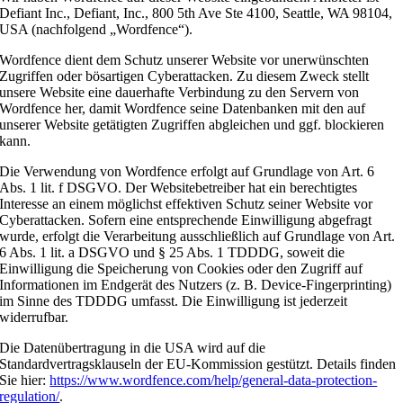
Defiant Inc., Defiant, Inc., 800 5th Ave Ste 4100, Seattle, WA 98104,
USA (nachfolgend „Wordfence“).
Wordfence dient dem Schutz unserer Website vor unerwünschten
Zugriffen oder bösartigen Cyberattacken. Zu diesem Zweck stellt
unsere Website eine dauerhafte Verbindung zu den Servern von
Wordfence her, damit Wordfence seine Datenbanken mit den auf
unserer Website getätigten Zugriffen abgleichen und ggf. blockieren
kann.
Die Verwendung von Wordfence erfolgt auf Grundlage von Art. 6
Abs. 1 lit. f DSGVO. Der Websitebetreiber hat ein berechtigtes
Interesse an einem möglichst effektiven Schutz seiner Website vor
Cyberattacken. Sofern eine entsprechende Einwilligung abgefragt
wurde, erfolgt die Verarbeitung ausschließlich auf Grundlage von Art.
6 Abs. 1 lit. a DSGVO und § 25 Abs. 1 TDDDG, soweit die
Einwilligung die Speicherung von Cookies oder den Zugriff auf
Informationen im Endgerät des Nutzers (z. B. Device-Fingerprinting)
im Sinne des TDDDG umfasst. Die Einwilligung ist jederzeit
widerrufbar.
Die Datenübertragung in die USA wird auf die
Standardvertragsklauseln der EU-Kommission gestützt. Details finden
Sie hier:
https://www.wordfence.com/help/general-data-protection-
regulation/
.