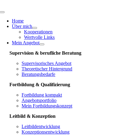
Skip
to
Toggle
content
Navigation
Home
Über mich
Kooperationen
Wertvolle Links
Mein Angebot
Supervision & berufliche Beratung
Supervisorisches Angebot
Theoretischer Hintergrund
Beratungsbedarfe
Fortbildung & Qualifizierung
Fortbildung kompakt
Angebotsportfolio
Mein Fortbildungskonzept
Leitbild & Konzeption
Leitbildentwicklung
Konzeptionsentwicklung