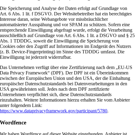
Die Speicherung und Analyse der Daten erfolgt auf Grundlage von
Art. 6 Abs. 1 lit. f DSGVO. Der Websitebetreiber hat ein berechtigtes
Interesse daran, seine Webangebote vor missbräuchlicher
automatisierter Ausspähung und vor SPAM zu schützen. Sofern eine
entsprechende Einwilligung abgefragt wurde, erfolgt die Verarbeitung
ausschließlich auf Grundlage von Art. 6 Abs. 1 lit. a DSGVO und § 25
Abs. 1 TDDDG, soweit die Einwilligung die Speicherung von
Cookies oder den Zugriff auf Informationen im Endgerät des Nutzers
(z. B. Device-Fingerprinting) im Sinne des TDDDG umfasst. Die
Einwilligung ist jederzeit widerrufbar.
Das Unternehmen verfügt über eine Zertifizierung nach dem „EU-US
Data Privacy Framework“ (DPF). Der DPF ist ein Übereinkommen
zwischen der Europäischen Union und den USA, der die Einhaltung
europäischer Datenschutzstandards bei Datenverarbeitungen in den
USA gewährleisten soll. Jedes nach dem DPF zertifizierte
Unternehmen verpflichtet sich, diese Datenschutzstandards
einzuhalten. Weitere Informationen hierzu erhalten Sie vom Anbieter
unter folgendem Link:
https://www.dataprivacyframework.gov/participant/5780
.
Wordfence
Wir haben Wordfence auf dieser Website eingebunden. Anbieter ist