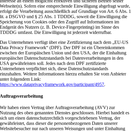
Interesse an einem möglichst effektiven und sicheren Betrieb seiner
Webseite(n). Sofern eine entsprechende Einwilligung abgefragt wurde,
erfolgt die Verarbeitung ausschließlich auf Grundlage von Art. 6 Abs. 
lit. a DSGVO und § 25 Abs. 1 TDDDG, soweit die Einwilligung die
Speicherung von Cookies oder den Zugriff auf Informationen im
Endgerät des Nutzers (z. B. Device-Fingerprinting) im Sinne des
TDDDG umfasst. Die Einwilligung ist jederzeit widerrufbar.
Das Unternehmen verfügt über eine Zertifizierung nach dem „EU-US
Data Privacy Framework“ (DPF). Der DPF ist ein Übereinkommen
zwischen der Europäischen Union und den USA, der die Einhaltung
europäischer Datenschutzstandards bei Datenverarbeitungen in den
USA gewährleisten soll. Jedes nach dem DPF zertifizierte
Unternehmen verpflichtet sich, diese Datenschutzstandards
einzuhalten. Weitere Informationen hierzu erhalten Sie vom Anbieter
unter folgendem Link:
https://www.dataprivacyframework.gov/participant/4957
.
Auftragsverarbeitung
Wir haben einen Vertrag über Auftragsverarbeitung (AVV) zur
Nutzung des oben genannten Dienstes geschlossen. Hierbei handelt es
sich um einen datenschutzrechtlich vorgeschriebenen Vertrag, der
gewährleistet, dass dieser die personenbezogenen Daten unserer
Websitebesucher nur nach unseren Weisungen und unter Einhaltung