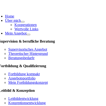
Skip
to
oggle
content
avigation
Home
Über mich
Kooperationen
Wertvolle Links
Mein Angebot
Supervision & berufliche Beratung
Supervisorisches Angebot
Theoretischer Hintergrund
Beratungsbedarfe
Fortbildung & Qualifizierung
Fortbildung kompakt
Angebotsportfolio
Mein Fortbildungskonzept
Leitbild & Konzeption
Leitbildentwicklung
Konzeptionsentwicklung