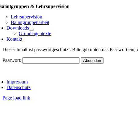
Balintgruppen & Lehrsupervision
Lehrsupervision
Balintgruppenarbeit
Downloads
Grundlagentexte
Kontakt
Dieser Inhalt ist passwortgeschützt. Bitte gib unten das Passwort ein
Passwort:
oggle
avigation
Impressum
Datenschutz
Page load link
Go
to
Top