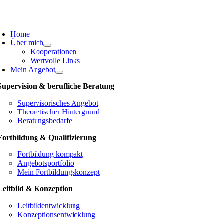
Skip
to
oggle
content
avigation
Home
Über mich
Kooperationen
Wertvolle Links
Mein Angebot
Supervision & berufliche Beratung
Supervisorisches Angebot
Theoretischer Hintergrund
Beratungsbedarfe
Fortbildung & Qualifizierung
Fortbildung kompakt
Angebotsportfolio
Mein Fortbildungskonzept
Leitbild & Konzeption
Leitbildentwicklung
Konzeptionsentwicklung