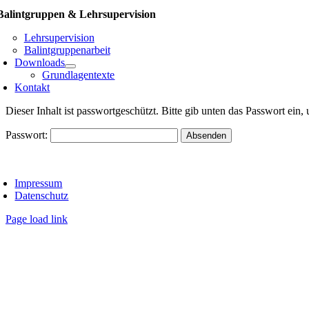
Balintgruppen & Lehrsupervision
Lehrsupervision
Balintgruppenarbeit
Downloads
Grundlagentexte
Kontakt
Dieser Inhalt ist passwortgeschützt. Bitte gib unten das Passwort ein
Passwort:
oggle
avigation
Impressum
Datenschutz
Page load link
Go
to
Top