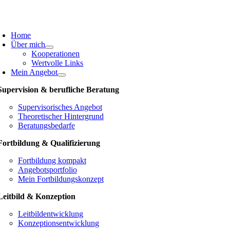
Skip
to
oggle
content
avigation
Home
Über mich
Kooperationen
Wertvolle Links
Mein Angebot
Supervision & berufliche Beratung
Supervisorisches Angebot
Theoretischer Hintergrund
Beratungsbedarfe
Fortbildung & Qualifizierung
Fortbildung kompakt
Angebotsportfolio
Mein Fortbildungskonzept
Leitbild & Konzeption
Leitbildentwicklung
Konzeptionsentwicklung