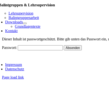
Balintgruppen & Lehrsupervision
Lehrsupervision
Balintgruppenarbeit
Downloads
Grundlagentexte
Kontakt
Dieser Inhalt ist passwortgeschützt. Bitte gib unten das Passwort ein
Passwort:
oggle
avigation
Impressum
Datenschutz
Page load link
Go
to
Top