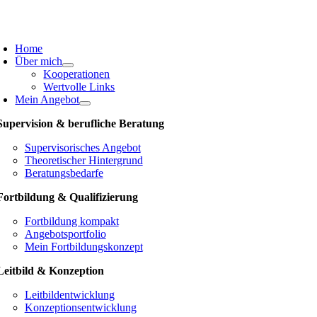
Skip
to
oggle
content
avigation
Home
Über mich
Kooperationen
Wertvolle Links
Mein Angebot
Supervision & berufliche Beratung
Supervisorisches Angebot
Theoretischer Hintergrund
Beratungsbedarfe
Fortbildung & Qualifizierung
Fortbildung kompakt
Angebotsportfolio
Mein Fortbildungskonzept
Leitbild & Konzeption
Leitbildentwicklung
Konzeptionsentwicklung